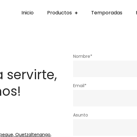
Inicio
Productos
Temporadas
s Guatemala
Nombre*
servirte,
nos!
Email*
Asunto
epeque, Quetzaltenango,